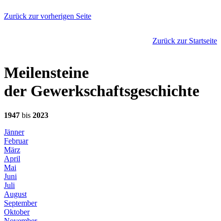
Zurück zur vorherigen Seite
Zurück zur Startseite
Meilensteine
der Gewerkschaftsgeschichte
1947
bis
2023
Jänner
Februar
März
April
Mai
Juni
Juli
August
September
Oktober
November