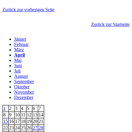
Zurück zur vorherigen Seite
Zurück zur Startseite
Jänner
Februar
März
April
Mai
Juni
Juli
August
September
Oktober
November
Dezember
1
2
3
4
5
6
7
8
9
10
11
12
13
14
15
16
17
18
19
20
21
22
23
24
25
26
27
28